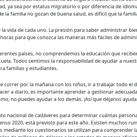
d, ya sea por estatus migratorio o por diferencia de idioma
e la familia no gozan de buena salud, es difícil que la famili
 la vida de cada uno. La presión para saber administrar bien
s horas para que conozca las maneras más fáciles de admini
entes países, no comprendemos la educación que reciben n
cuela. Todos sentimos la responsabilidad de ayudar a nuestr
a familias y estudiantes.
rrer por la mañana con los niños, ir a trabajar todo el día 
cer a diario, es importante aprender a gestionar adecuada
mismo, no puedes ayudar a los demás. ¡Así que déjanos ayuda
nto nacional de cadáveres para determinar cuántas persona
 Censo 2020, está previsto para este año. Existen muchos r
s mediante los cuestionarios se utilizan para comprender l