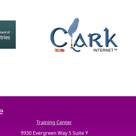
e
Training Center
9930 Evergreen Way S Suite Y