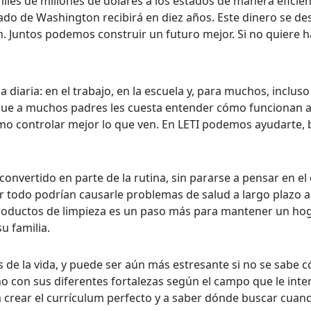
 miles de millones de dólares a los estados de manera efici
ado de Washington recibirá en diez años. Este dinero se de
. Juntos podemos construir un futuro mejor. Si no quiere h
a diaria: en el trabajo, en la escuela y, para muchos, inclus
ya que a muchos padres les cuesta entender cómo funcionan
cómo controlar mejor lo que ven. En LETI podemos ayudarte
convertido en parte de la rutina, sin pararse a pensar en el
todo podrían causarle problemas de salud a largo plazo a u
roductos de limpieza es un paso más para mantener un h
u familia.
s de la vida, y puede ser aún más estresante si no se sab
 con sus diferentes fortalezas según el campo que le intere
 crear el currículum perfecto y a saber dónde buscar cuand