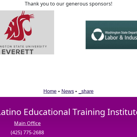
Thank you to our generous sponsors!
Home
•
News
•
_share
Latino Educational Training Institut
Main Office
(425) 775-2688