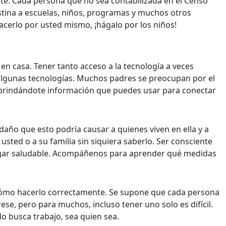
ente. Cada persona que no sea contabilizada en el Censo
stina a escuelas, niños, programas y muchos otros
acerlo por usted mismo, ¡hágalo por los niños!
o en casa. Tener tanto acceso a la tecnología a veces
 algunas tecnologías. Muchos padres se preocupan por el
, brindándote información que puedes usar para conectar
 daño que esto podría causar a quienes viven en ella y a
sted o a su familia sin siquiera saberlo. Ser consciente
ogar saludable. Acompáñenos para aprender qué medidas
e cómo hacerlo correctamente. Se supone que cada persona
se, pero para muchos, incluso tener uno solo es difícil.
o busca trabajo, sea quien sea.