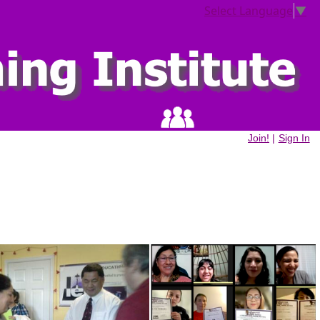
Select Language
▼
Join!
|
Sign In