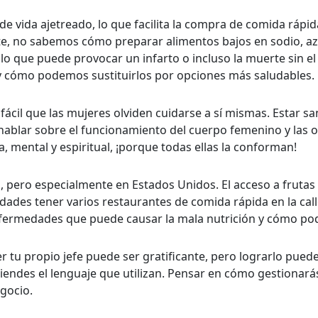
 de vida ajetreado, lo que facilita la compra de comida ráp
nte, no sabemos cómo preparar alimentos bajos en sodio, az
, lo que puede provocar un infarto o incluso la muerte sin 
 y cómo podemos sustituirlos por opciones más saludables.
fácil que las mujeres olviden cuidarse a sí mismas. Estar san
a hablar sobre el funcionamiento del cuerpo femenino y las 
, mental y espiritual, ¡porque todas ellas la conforman!
ero especialmente en Estados Unidos. El acceso a frutas y
udades tener varios restaurantes de comida rápida en la cal
nfermedades que puede causar la mala nutrición y cómo p
r tu propio jefe puede ser gratificante, pero lograrlo puede
iendes el lenguaje que utilizan. Pensar en cómo gestionarás
egocio.