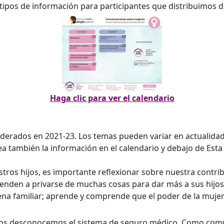
 tipos de información para participantes que distribuimos 
Haga clic para ver el calendario
erados en 2021-23. Los temas pueden variar en actualidad
ea también la información en el calendario y debajo de Est
ros hijos, es importante reflexionar sobre nuestra contrib
ienden a privarse de muchas cosas para dar más a sus hijos, 
na familiar; aprende y comprende que el poder de la mujer e
inos desconocemos el sistema de seguro médico. Como com