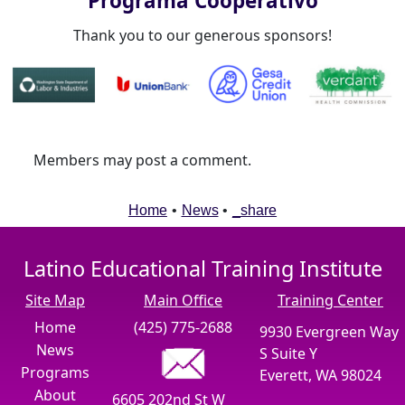
Programa Cooperativo
Thank you to our generous sponsors!
Members may post a comment.
Home
•
News
•
_share
Latino Educational Training Institute
Site Map
Main Office
Training Center
Home
(425) 775-2688
9930 Evergreen Way
News
S Suite Y
Programs
Everett, WA 98024
About
6605 202nd St W