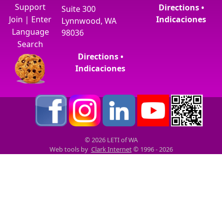
Support
Directions •
Suite 300
Join
|
Enter
Indicaciones
Lynnwood, WA
Language
98036
Search
Directions •
Indicaciones
© 2026 LETI of WA
Web tools by
Clark Internet
© 1996 - 2026