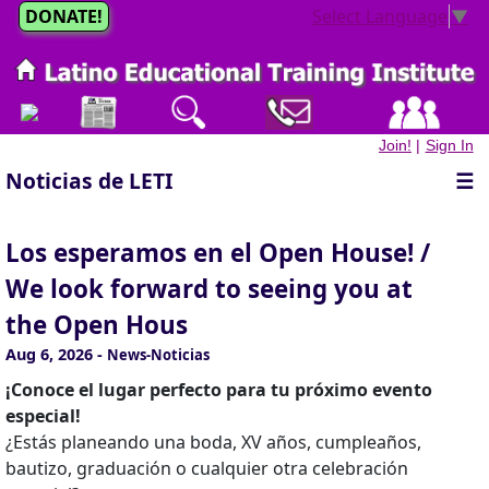
DONATE!
Select Language
▼
Join!
|
Sign In
Noticias de LETI
☰
Los esperamos en el Open House! /
We look forward to seeing you at
the Open Hous
Aug 6, 2026
-
News-Noticias
¡Conoce el lugar perfecto para tu próximo evento
especial!
¿Estás planeando una boda, XV años, cumpleaños,
bautizo, graduación o cualquier otra celebración